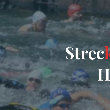
S
t
r
e
c