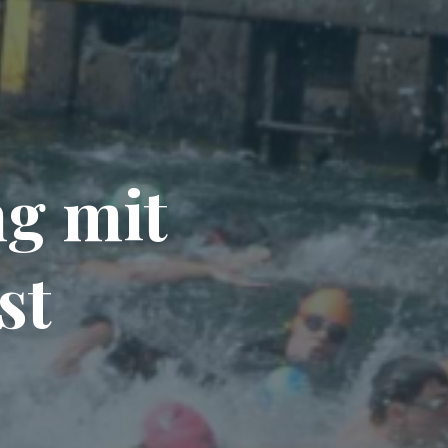
n
g
g
m
i
t
t
r
s
t