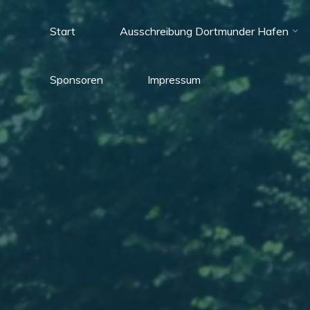
Zum
Inhalt
Start
Ausschreibung Dortmunder Hafen
springen
Sparkassen
Sponsoren
Impressum
Triathlon
Dortmund