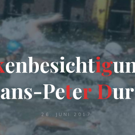
k
e
n
b
b
e
s
i
c
h
t
i
g
u
H
a
a
n
s
s
-
P
e
t
e
r
D
u
r
26. JUNI 2017