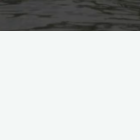
Tri-Geckos
Instagram Feed
trigeckos
Schwimmen, Radfahren,
Laufen – wir nehmen
euch mit auf die Strecke
und hinter die Kulissen
unseres Vereins.