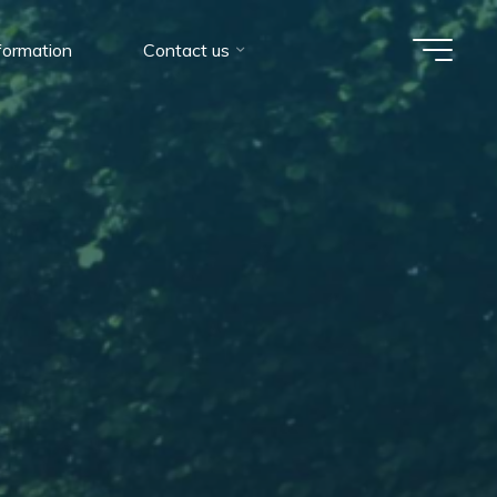
formation
Contact us