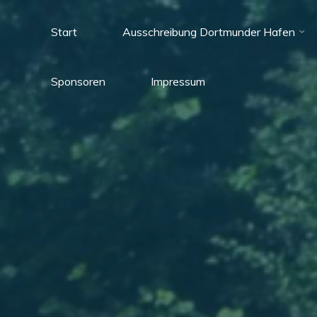
Zum
Inhalt
Start
Ausschreibung Dortmunder Hafen
springen
Sparkassen
Sponsoren
Impressum
Triathlon
Dortmund